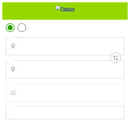
…
…
...
...
...
...